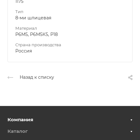
1175
Тип
8-ми шлицевая
Материал
Р6М5, Р6М5К5, Р18
Страна производства
Россия
Назад к списку
Компания
Каталог