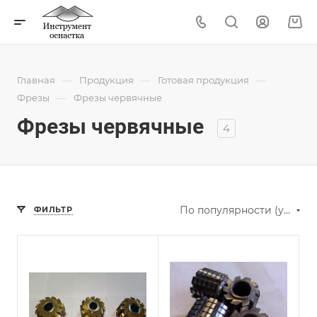
—
—
—
Главная
Продукция
Готовая продукция
—
Фрезы
Фрезы червячные
Фрезы червячные
4
По популярности (убывание)
ФИЛЬТР