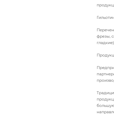
продукц
Гильоти
Перечен
фрезы, 
гладкие)
Продукц
Предпри
партнер
произво
Традици
продукц
большую
направл