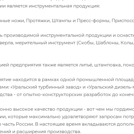
ии является инструментальная продукция:
нные ножи, Протяжки, Штампы и Пресс-формы, Приспосо
ь производимой инструментальной продукции и оснастки
сверла, мерительный инструмент (Скобы, Шаблоны, Коль
ией предприятия также является литьё, штамповка, поко
ятие находится в рамках одной промышленной площадк
ами: «Уральский турбинный завод» и «Уральский дизель
дства - от опытно-конструкторских разработок до коне
онно высокое качество продукции - вот чем мы гордим
ии, которые максимально удовлетворяют запросам потр
 часть России. В настоящее время вкладываются допол
ений и расширения производства.