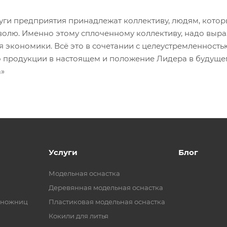
луги предприятия принадлежат коллективу, людям, котор
волю. Именно этому сплоченному коллективу, надо вырази
я экономики. Всё это в сочетании с целеустремленност
о продукции в настоящем и положение Лидера в будущем
а»
Услуги
Блог
Модельная оснастка
Деревянная модельная оснастка
 ножниц
Пластиковая модельная оснастка
Кокили для литья