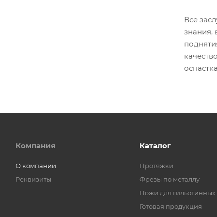
Все зас
знания, 
подняти
качеств
оснастк
Компания
Каталог
О компании
Протяжки
Реквизиты
Фрезы по металлу
Ножи для гильотинных
Готовая продукция