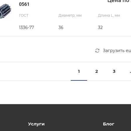
Цена по 
0561
ГОСТ
Диаметр, мм
Длина L, мм
1336-77
36
32
Загрузить е
1
2
3
.
Услуги
Блог