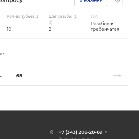
зап
р
осу
В корзину
Кол-во зубьев, z
Шаг резьбы, (t,
Тип
p)
Резьбовая
10
2
гребенчатая
ще
..
68
+7 (343) 206-28-69
Заказать звонок