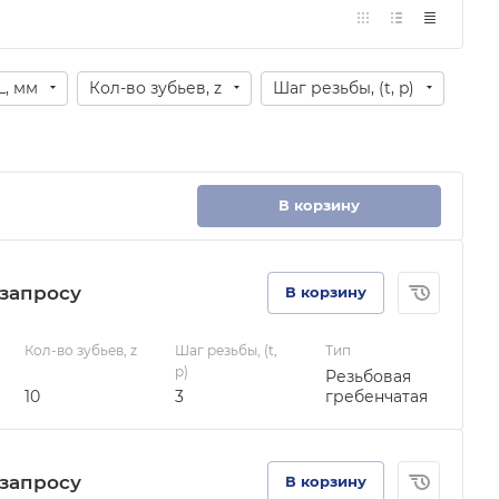
L, мм
Кол-во зубьев, z
Шаг резьбы, (t, p)
В корзину
зап
р
осу
В корзину
Кол-во зубьев, z
Шаг резьбы, (t,
Тип
p)
Резьбовая
10
3
гребенчатая
зап
р
осу
В корзину