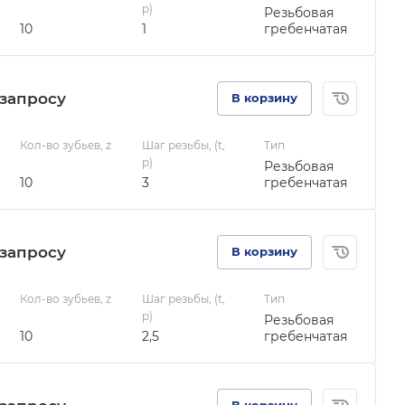
p)
Резьбовая
10
1
гребенчатая
зап
р
осу
В корзину
Кол-во зубьев, z
Шаг резьбы, (t,
Тип
p)
Резьбовая
10
3
гребенчатая
зап
р
осу
В корзину
Кол-во зубьев, z
Шаг резьбы, (t,
Тип
p)
Резьбовая
10
2,5
гребенчатая