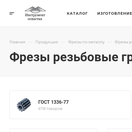
КАТАЛОГ
ИЗГОТОВЛЕНИ
—
—
—
Главная
Продукция
Фрезы по металлу
Фрезы р
Фрезы резьбовые г
ГОСТ 1336-77
678 товаров