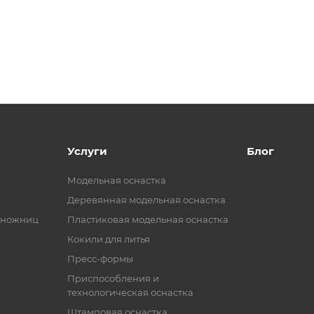
Услуги
Блог
Модельная оснастка
Деревянная модельная оснастка
 ножниц
Пластиковая модельная оснастка
Кокили для литья
Пресс-формы
Приспособления и
технологическая оснастка
Штамповая оснастка