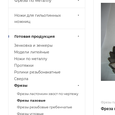
Фрезы по металлу
Ножи для гильотинных
ножниц
Готовая продукция
Зенковка и зенкеры
Модели литейные
Ножи по металлу
Протяжки
Ролики резьбонакатные
Сверла
Фрезы
Фрезы ласточкин хвост по чертежу
Фрезы пазовые
Фрезы п
Фрезы резьбовые гребенчатые
Фреза 
Фрезы угловые