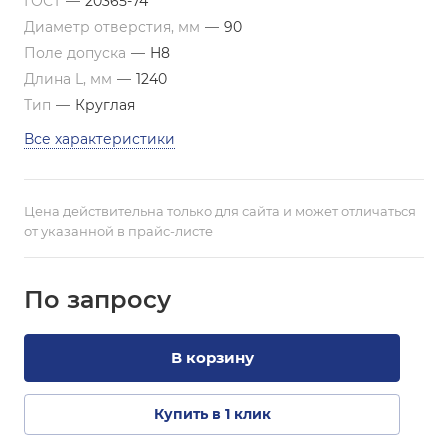
ГОСТ
—
20365-74
Диаметр отверстия, мм
—
90
Поле допуска
—
H8
Длина L, мм
—
1240
Тип
—
Круглая
Все характеристики
Цена действительна только для сайта и может отличаться
от указанной в прайс-листе
По зап
р
осу
В корзину
Купить в 1 клик