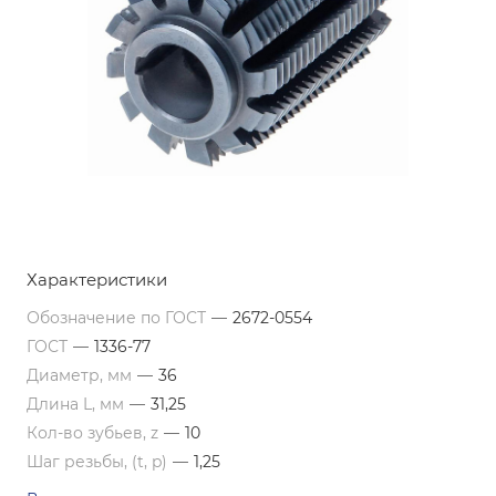
Характеристики
Обозначение по ГОСТ
—
2672-0554
ГОСТ
—
1336-77
Диаметр, мм
—
36
Длина L, мм
—
31,25
Кол-во зубьев, z
—
10
Шаг резьбы, (t, p)
—
1,25