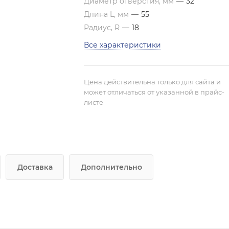
Диаметр отверстия, мм
—
32
Длина L, мм
—
55
Радиус, R
—
18
Все характеристики
Цена действительна только для сайта и
может отличаться от указанной в прайс-
листе
Доставка
Дополнительно