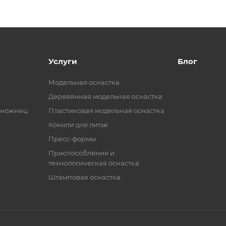
Услуги
Блог
Модельная оснастка
Деревянная модельная оснастка
 ножниц
Пластиковая модельная оснастка
Кокили для литья
Пресс-формы
Приспособления и
технологическая оснастка
Штамповая оснастка