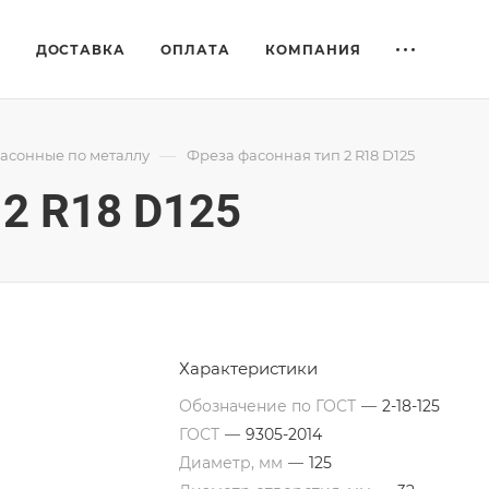
Е
ДОСТАВКА
ОПЛАТА
КОМПАНИЯ
—
асонные по металлу
Фреза фасонная тип 2 R18 D125
 2 R18 D125
Характеристики
Обозначение по ГОСТ
—
2-18-125
ГОСТ
—
9305-2014
Диаметр, мм
—
125