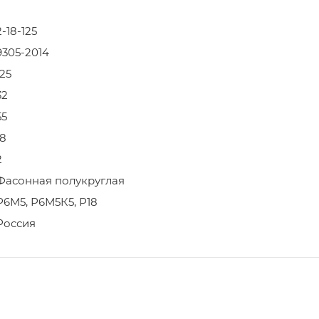
2-18-125
9305-2014
125
32
55
18
2
Фасонная полукруглая
Р6М5, Р6М5К5, Р18
Россия