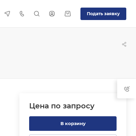
Подать заявку
Цена по зап
р
осу
В корзину