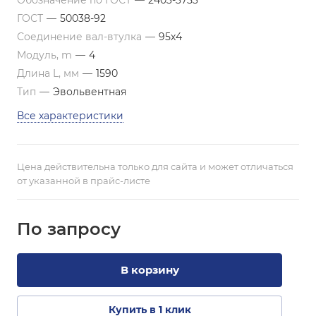
Обозначение по ГОСТ
—
2403-3753
ГОСТ
—
50038-92
Соединение вал-втулка
—
95х4
Модуль, m
—
4
Длина L, мм
—
1590
Тип
—
Эвольвентная
Все характеристики
Цена действительна только для сайта и может отличаться
от указанной в прайс-листе
По зап
р
осу
В корзину
Купить в 1 клик