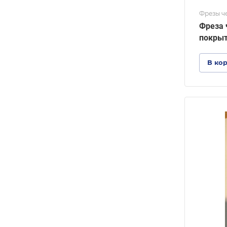
Фрезы ч
Фреза 
покры
В ко