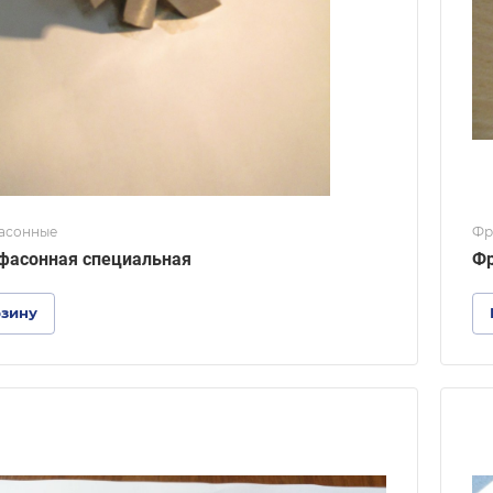
асонные
Фр
фасонная специальная
Фр
рзину