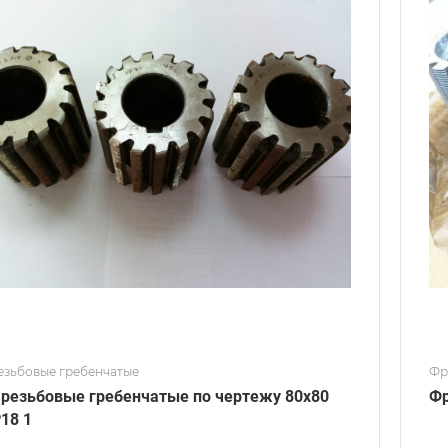
езьбовые гребенчатые
Фр
резьбовые гребенчатые по чертежу 80х80
Фр
Р18 1