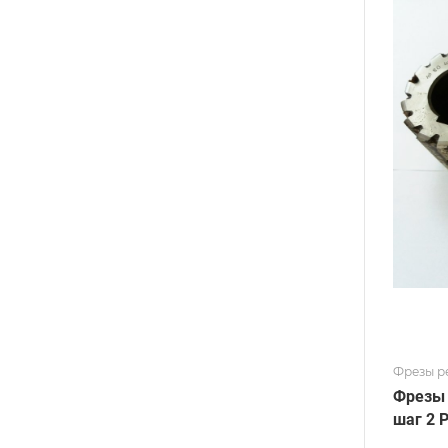
Фрезы р
Фрезы 
шаг 2 