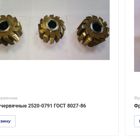
ервячные
Фр
червячные 2520-0791 ГОСТ 8027-86
Фр
рзину