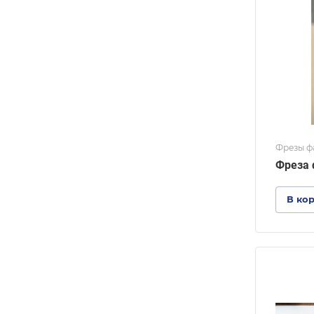
Фрезы ф
Фреза 
В ко