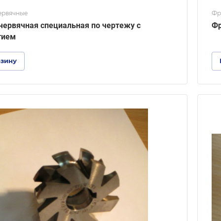
ервячные
Фр
червячная специальная по чертежу с
Фр
тием
рзину