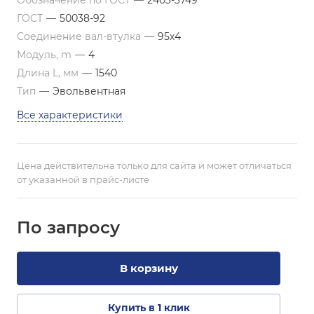
Обозначение по ГОСТ
—
2403-3749
ГОСТ
—
50038-92
Соединение вал-втулка
—
95х4
Модуль, m
—
4
Длина L, мм
—
1540
Тип
—
Эвольвентная
Все характеристики
Цена действительна только для сайта и может отличаться
от указанной в прайс-листе
По зап
р
осу
В корзину
Купить в 1 клик