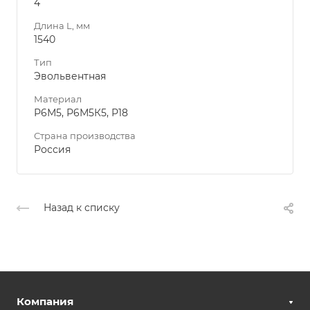
4
Длина L, мм
1540
Тип
Эвольвентная
Материал
Р6М5, Р6М5К5, Р18
Страна производства
Россия
Назад к списку
Компания