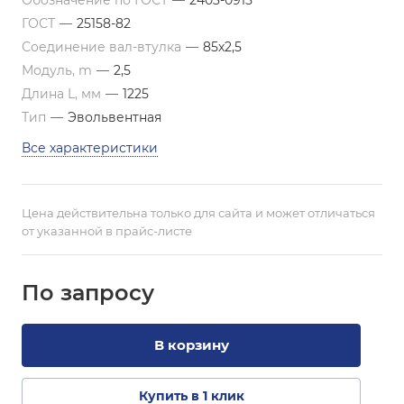
Обозначение по ГОСТ
—
2403-0915
ГОСТ
—
25158-82
Соединение вал-втулка
—
85х2,5
Модуль, m
—
2,5
Длина L, мм
—
1225
Тип
—
Эвольвентная
Все характеристики
Цена действительна только для сайта и может отличаться
от указанной в прайс-листе
По зап
р
осу
В корзину
Купить в 1 клик