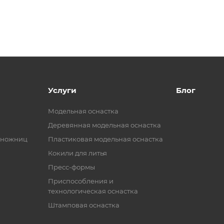
Услуги
Блог
Модельная оснастка
Деревянная модельная оснастка
 ножниц
Пластиковая модельная оснастка
Кокили для литья
Пресс-формы
Приспособления и
технологическая оснастка
Штамповая оснастка