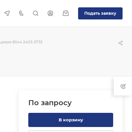
Подать заявку
евая 80x4 2403-3733
По зап
р
осу
В корзину