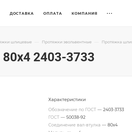
Е
ДОСТАВКА
ОПЛАТА
КОМПАНИЯ
—
—
яжки шлицевые
Протяжки эвольвентные
Протяжка шлиц
80x4 2403-3733
Характеристики
Обозначение по ГОСТ
—
2403-3733
ГОСТ
—
50038-92
Соединение вал-втулка
—
80х4