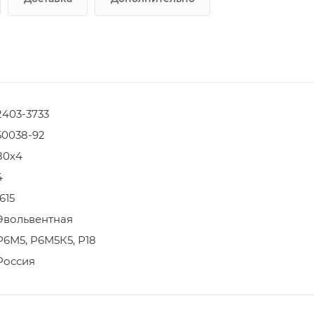
2403-3733
50038-92
80х4
4
1615
Эвольвентная
Р6М5, Р6М5К5, Р18
Россия