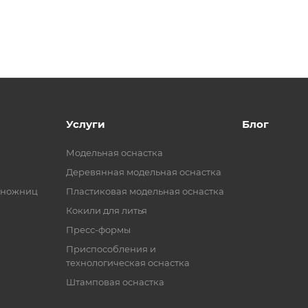
Услуги
Блог
Модельная оснастка
Деревянная модельная оснастка
 ножниц
Пластиковая модельная оснастка
Кокили для литья
Пресс-формы
Приспособления и
технологическая оснастка
Штамповая оснастка