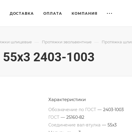
Е
ДОСТАВКА
ОПЛАТА
КОМПАНИЯ
—
—
яжки шлицевые
Протяжки эвольвентные
Протяжка шлиц
55x3 2403-1003
Характеристики
Обозначение по ГОСТ
—
2403-1003
ГОСТ
—
25160-82
Соединение вал-втулка
—
55х3