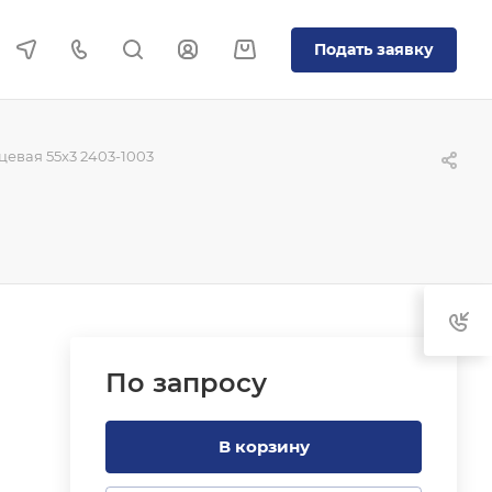
Подать заявку
евая 55x3 2403-1003
По зап
р
осу
В корзину