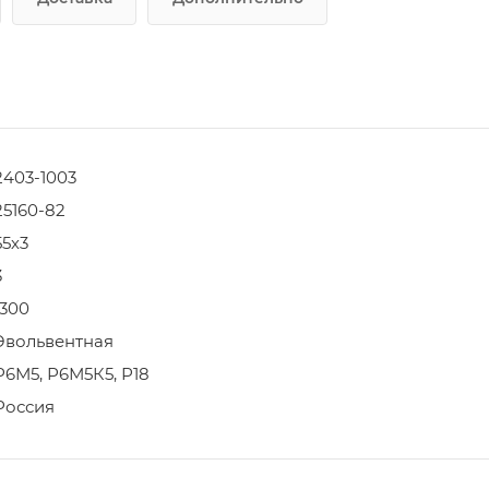
2403-1003
25160-82
55х3
3
1300
Эвольвентная
Р6М5, Р6М5К5, Р18
Россия