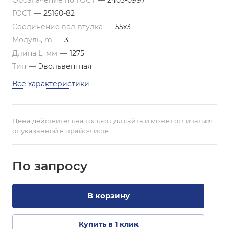
Обозначение по ГОСТ
—
2403-0997
ГОСТ
—
25160-82
Соединение вал-втулка
—
55х3
Модуль, m
—
3
Длина L, мм
—
1275
Тип
—
Эвольвентная
Все характеристики
Цена действительна только для сайта и может отличаться
от указанной в прайс-листе
По зап
р
осу
В корзину
Купить в 1 клик