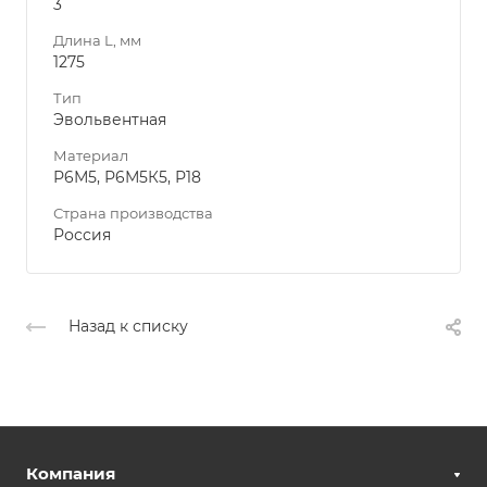
3
Длина L, мм
1275
Тип
Эвольвентная
Материал
Р6М5, Р6М5К5, Р18
Страна производства
Россия
Назад к списку
Компания