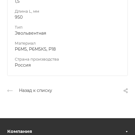
1,5
Длина L, мм
950
Тип
Эвольвентная
Материал
Р6М5, Р6М5К5, Р18
Страна производства
Россия
Назад к списку
Компания