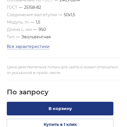
Обозначение по ГОСТ
—
2403-0614
ГОСТ
—
25158-82
Соединение вал-втулка
—
50х1,5
Модуль, m
—
1,5
Длина L, мм
—
950
Тип
—
Эвольвентная
Все характеристики
Цена действительна только для сайта и может отличаться
от указанной в прайс-листе
По зап
р
осу
В корзину
Купить в 1 клик