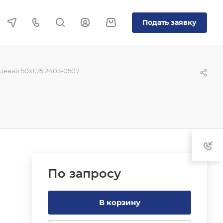
Подать заявку
евая 50x1,25 2403-0507
По зап
р
осу
В корзину