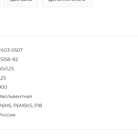
2403-0507
25158-82
50х1,25
1,25
900
Эвольвентная
Р6М5, Р6М5К5, Р18
Россия