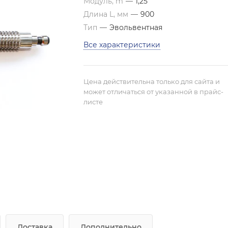
Модуль, m
—
1,25
Длина L, мм
—
900
Тип
—
Эвольвентная
Все характеристики
Цена действительна только для сайта и
может отличаться от указанной в прайс-
листе
Доставка
Дополнительно