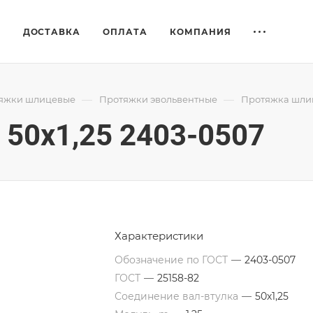
Е
ДОСТАВКА
ОПЛАТА
КОМПАНИЯ
—
—
яжки шлицевые
Протяжки эвольвентные
Протяжка шлиц
50x1,25 2403-0507
Характеристики
Обозначение по ГОСТ
—
2403-0507
ГОСТ
—
25158-82
Соединение вал-втулка
—
50х1,25