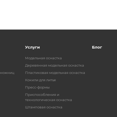
Услуги
Блог
Модельная оснастка
Деревянная модельная оснастка
 ножниц
Пластиковая модельная оснастка
Кокили для литья
Пресс-формы
Приспособления и
технологическая оснастка
Штамповая оснастка