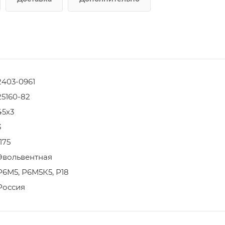
2403-0961
25160-82
45х3
3
1175
Эвольвентная
Р6М5, Р6М5К5, Р18
Россия