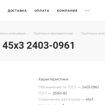
Е
ДОСТАВКА
ОПЛАТА
КОМПАНИЯ
—
—
яжки шлицевые
Протяжки эвольвентные
Протяжка шлиц
45x3 2403-0961
Характеристики
Обозначение по ГОСТ
—
2403-0961
ГОСТ
—
25160-82
Соединение вал-втулка
—
45х3