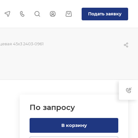
Подать заявку
евая 45x3 2403-0961
По зап
р
осу
В корзину