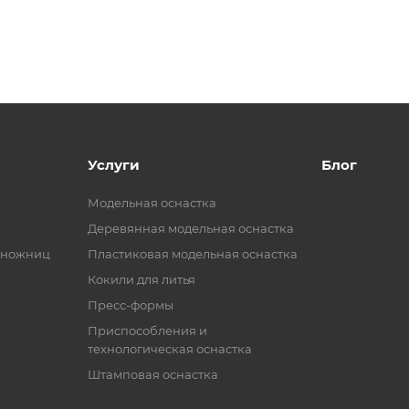
Услуги
Блог
Модельная оснастка
Деревянная модельная оснастка
 ножниц
Пластиковая модельная оснастка
Кокили для литья
Пресс-формы
Приспособления и
технологическая оснастка
Штамповая оснастка