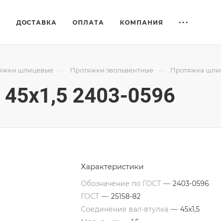
Е
ДОСТАВКА
ОПЛАТА
КОМПАНИЯ
—
—
яжки шлицевые
Протяжки эвольвентные
Протяжка шлиц
45x1,5 2403-0596
Характеристики
Обозначение по ГОСТ
—
2403-0596
ГОСТ
—
25158-82
Соединение вал-втулка
—
45х1,5