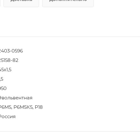
2403-0596
25158-82
45х1,5
,5
950
Эвольвентная
Р6М5, Р6М5К5, Р18
Россия