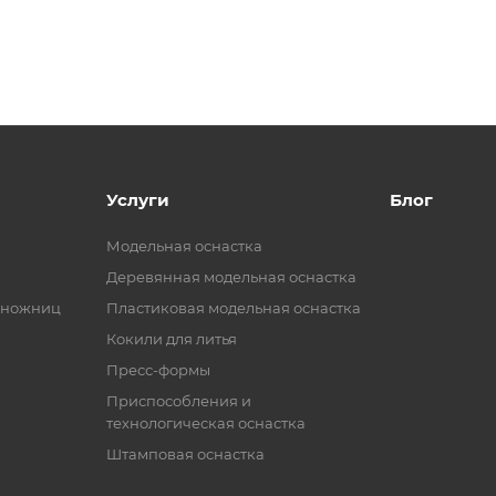
Услуги
Блог
Модельная оснастка
Деревянная модельная оснастка
 ножниц
Пластиковая модельная оснастка
Кокили для литья
Пресс-формы
Приспособления и
технологическая оснастка
Штамповая оснастка