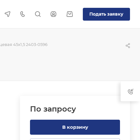
Подать заявку
евая 45x1,5 2403-0596
По зап
р
осу
В корзину