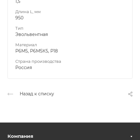
1,5
Длина L, мм
950
Тип
Эвольвентная
Материал
Р6М5, Р6М5К5, Р18
Страна производства
Россия
Назад к списку
Компания