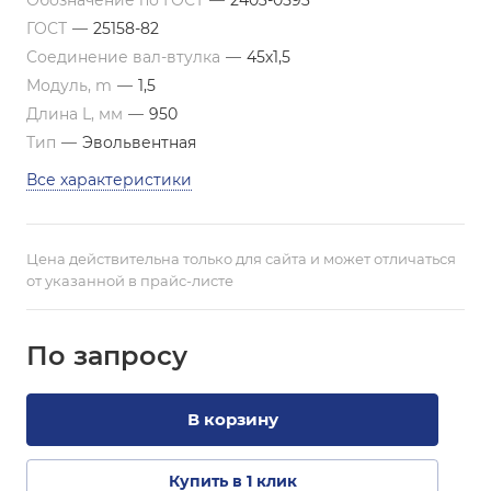
Обозначение по ГОСТ
—
2403-0593
ГОСТ
—
25158-82
Соединение вал-втулка
—
45х1,5
Модуль, m
—
1,5
Длина L, мм
—
950
Тип
—
Эвольвентная
Все характеристики
Цена действительна только для сайта и может отличаться
от указанной в прайс-листе
По зап
р
осу
В корзину
Купить в 1 клик