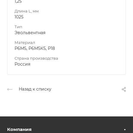
1,25
Длина L, мм
1025
Тип
Эвольвентная
Материал
Р6М5, Р6М5К5, Р18
Страна производства
Россия
Назад к списку
Компания