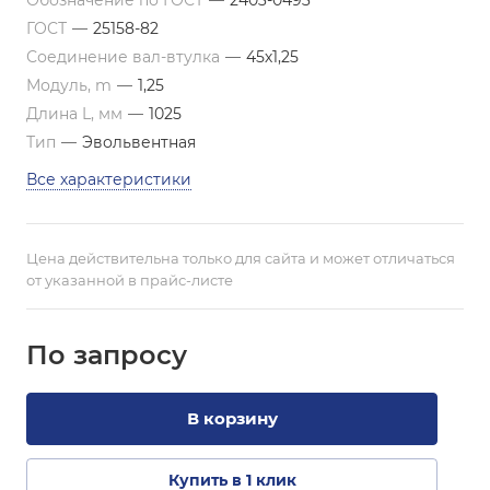
Обозначение по ГОСТ
—
2403-0493
ГОСТ
—
25158-82
Соединение вал-втулка
—
45х1,25
Модуль, m
—
1,25
Длина L, мм
—
1025
Тип
—
Эвольвентная
Все характеристики
Цена действительна только для сайта и может отличаться
от указанной в прайс-листе
По зап
р
осу
В корзину
Купить в 1 клик