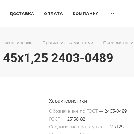
Е
ДОСТАВКА
ОПЛАТА
КОМПАНИЯ
—
—
яжки шлицевые
Протяжки эвольвентные
Протяжка шлиц
45x1,25 2403-0489
Характеристики
Обозначение по ГОСТ
—
2403-0489
ГОСТ
—
25158-82
Соединение вал-втулка
—
45х1,25