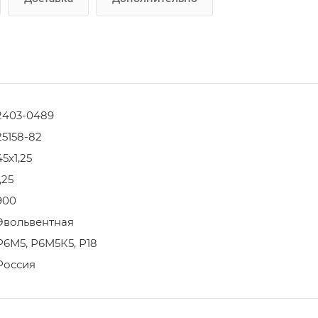
2403-0489
25158-82
45х1,25
1,25
900
Эвольвентная
Р6М5, Р6М5К5, Р18
Россия