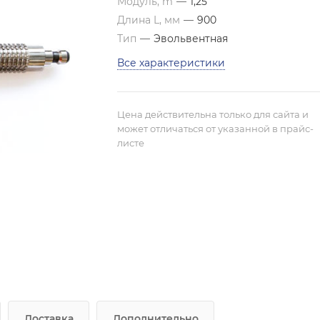
Модуль, m
—
1,25
Длина L, мм
—
900
Тип
—
Эвольвентная
Все характеристики
Цена действительна только для сайта и
может отличаться от указанной в прайс-
листе
Доставка
Дополнительно