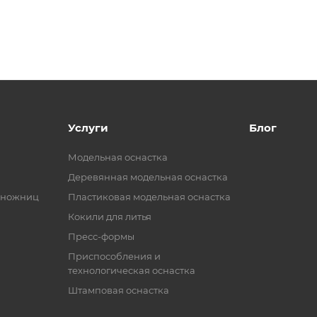
Услуги
Блог
Модельная оснастка
Деревянная модельная оснастка
 ножниц
Пластиковая модельная оснастка
Кокили для литья
Пресс-формы
Приспособления и
технологическая оснастка
Штамповая оснастка