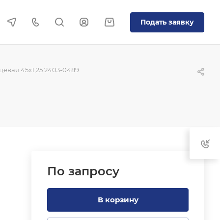
Подать заявку
евая 45x1,25 2403-0489
По зап
р
осу
В корзину