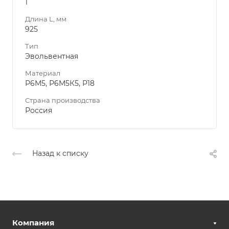
1
Длина L, мм
925
Тип
Эвольвентная
Материал
Р6М5, Р6М5К5, Р18
Страна производства
Россия
Назад к списку
Компания