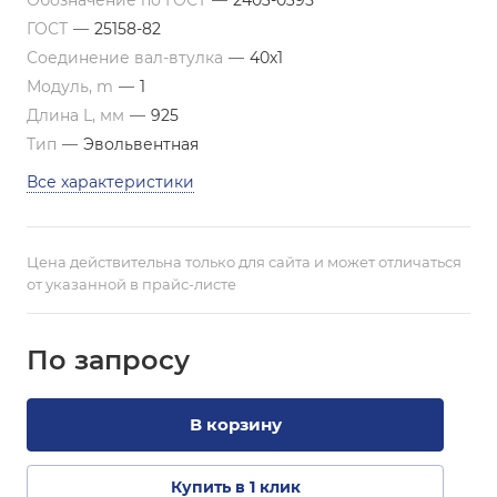
Обозначение по ГОСТ
—
2403-0395
ГОСТ
—
25158-82
Соединение вал-втулка
—
40х1
Модуль, m
—
1
Длина L, мм
—
925
Тип
—
Эвольвентная
Все характеристики
Цена действительна только для сайта и может отличаться
от указанной в прайс-листе
По зап
р
осу
В корзину
Купить в 1 клик