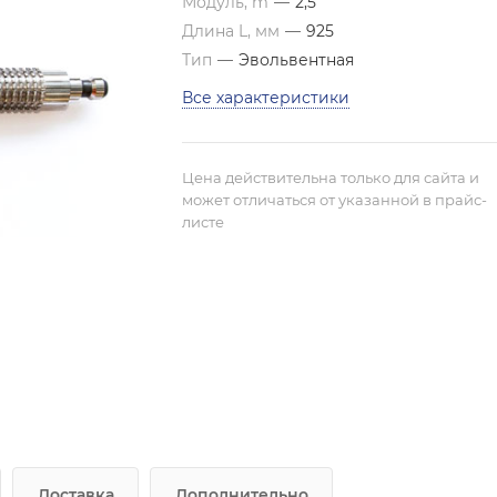
Модуль, m
—
2,5
Длина L, мм
—
925
Тип
—
Эвольвентная
Все характеристики
Цена действительна только для сайта и
может отличаться от указанной в прайс-
листе
Доставка
Дополнительно