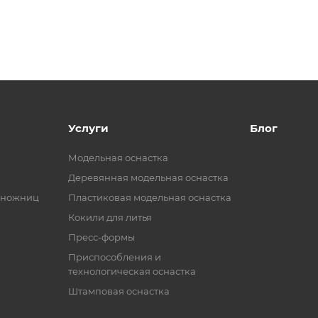
Услуги
Блог
Модельная оснастка
Деревянная модельная оснастка
 ножниц
Пластиковая модельная оснастка
Кокили для литья
Пресс-формы
Приспособления и
технологическая оснастка
Штамповая оснастка