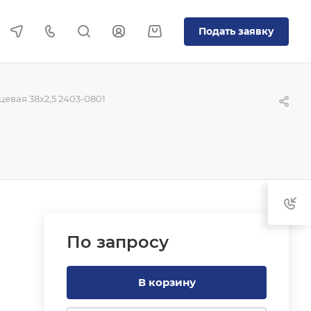
Подать заявку
евая 38x2,5 2403-0801
По зап
р
осу
В корзину