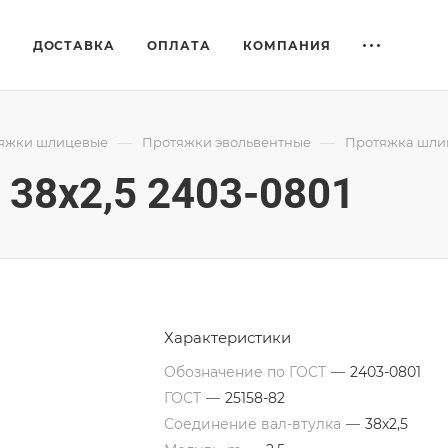
Е
ДОСТАВКА
ОПЛАТА
КОМПАНИЯ
—
—
яжки шлицевые
Протяжки эвольвентные
Протяжка шлиц
38x2,5 2403-0801
Характеристики
Обозначение по ГОСТ
—
2403-0801
ГОСТ
—
25158-82
Соединение вал-втулка
—
38х2,5