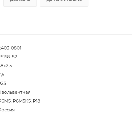
2403-0801
25158-82
38х2,5
2,5
925
Эвольвентная
Р6М5, Р6М5К5, Р18
Россия