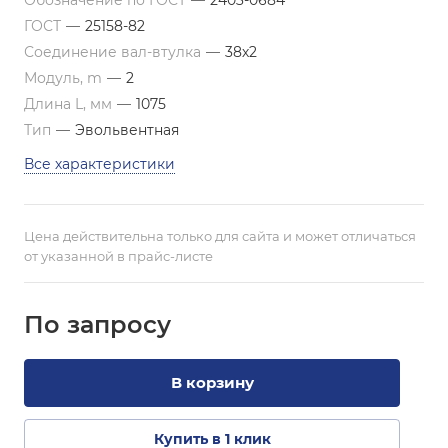
Обозначение по ГОСТ
—
2403-0684
ГОСТ
—
25158-82
Соединение вал-втулка
—
38х2
Модуль, m
—
2
Длина L, мм
—
1075
Тип
—
Эвольвентная
Все характеристики
Цена действительна только для сайта и может отличаться
от указанной в прайс-листе
По зап
р
осу
В корзину
Купить в 1 клик