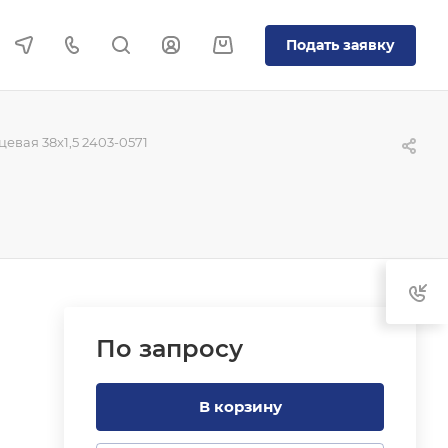
Подать заявку
евая 38x1,5 2403-0571
По зап
р
осу
В корзину