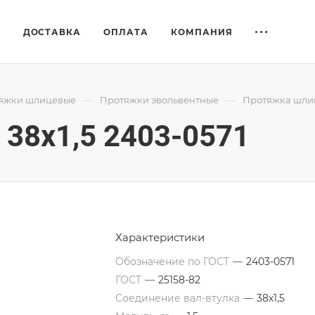
Е
ДОСТАВКА
ОПЛАТА
КОМПАНИЯ
—
—
яжки шлицевые
Протяжки эвольвентные
Протяжка шлиц
38x1,5 2403-0571
Характеристики
Обозначение по ГОСТ
—
2403-0571
ГОСТ
—
25158-82
Соединение вал-втулка
—
38х1,5