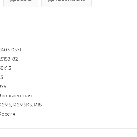
2403-0571
25158-82
38х1,5
,5
975
Эвольвентная
Р6М5, Р6М5К5, Р18
Россия