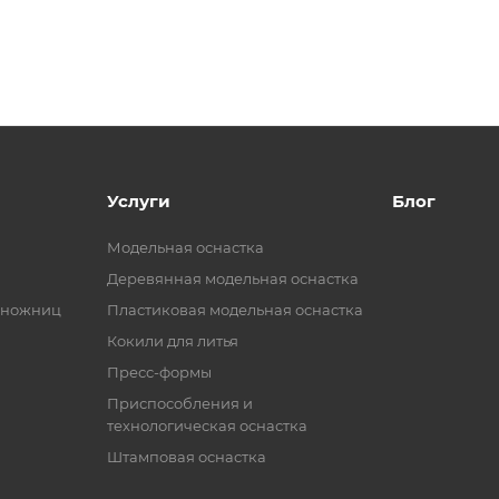
Услуги
Блог
Модельная оснастка
Деревянная модельная оснастка
 ножниц
Пластиковая модельная оснастка
Кокили для литья
Пресс-формы
Приспособления и
технологическая оснастка
Штамповая оснастка