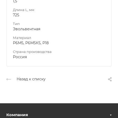
1,5
Длина L, мм
725
Тип
Эвольвентная
Материал
Р6М5, Р6М5К5, Р18
Страна производства
Россия
Назад к списку
Компания