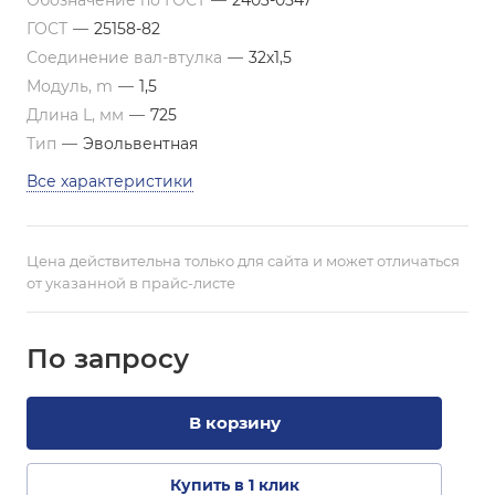
Обозначение по ГОСТ
—
2403-0547
ГОСТ
—
25158-82
Соединение вал-втулка
—
32х1,5
Модуль, m
—
1,5
Длина L, мм
—
725
Тип
—
Эвольвентная
Все характеристики
Цена действительна только для сайта и может отличаться
от указанной в прайс-листе
По зап
р
осу
В корзину
Купить в 1 клик