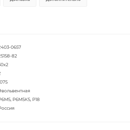
2403-0657
25158-82
30х2
2
1075
Эвольвентная
Р6М5, Р6М5К5, Р18
Россия