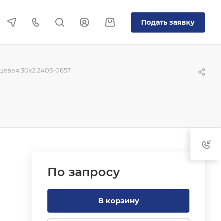
Подать заявку
евая 30x2 2403-0657
По зап
р
осу
В корзину