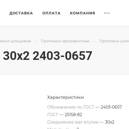
Е
ДОСТАВКА
ОПЛАТА
КОМПАНИЯ
—
—
яжки шлицевые
Протяжки эвольвентные
Протяжка шлиц
30x2 2403-0657
Характеристики
Обозначение по ГОСТ
—
2403-0657
ГОСТ
—
25158-82
Соединение вал-втулка
—
30х2