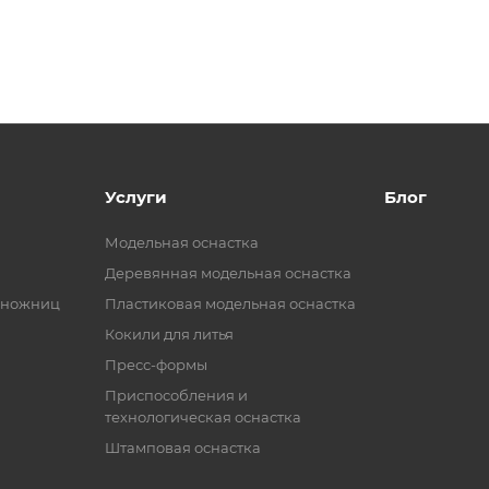
Услуги
Блог
Модельная оснастка
Деревянная модельная оснастка
 ножниц
Пластиковая модельная оснастка
Кокили для литья
Пресс-формы
Приспособления и
технологическая оснастка
Штамповая оснастка