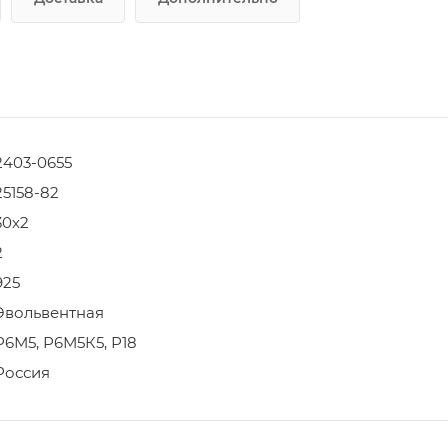
2403-0655
25158-82
30х2
2
925
Эвольвентная
Р6М5, Р6М5К5, Р18
Россия