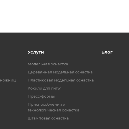
Услуги
Блог
Модельная оснастка
Деревянная модельная оснастка
 ножниц
Пластиковая модельная оснастка
Кокили для литья
Пресс-формы
Приспособления и
технологическая оснастка
Штамповая оснастка