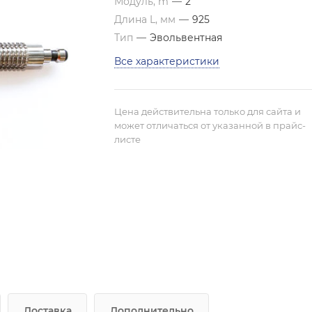
Модуль, m
—
2
Длина L, мм
—
925
Тип
—
Эвольвентная
Все характеристики
Цена действительна только для сайта и
может отличаться от указанной в прайс-
листе
Доставка
Дополнительно