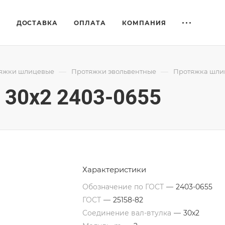
Е
ДОСТАВКА
ОПЛАТА
КОМПАНИЯ
—
—
яжки шлицевые
Протяжки эвольвентные
Протяжка шлиц
30x2 2403-0655
Характеристики
Обозначение по ГОСТ
—
2403-0655
ГОСТ
—
25158-82
Соединение вал-втулка
—
30х2