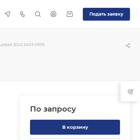
Подать заявку
евая 30x2 2403-0655
По зап
р
осу
В корзину