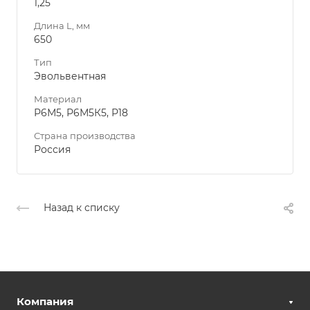
1,25
Длина L, мм
650
Тип
Эвольвентная
Материал
Р6М5, Р6М5К5, Р18
Страна производства
Россия
Назад к списку
Компания