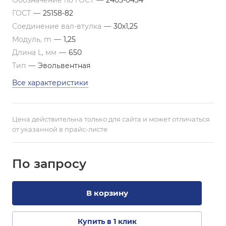
Обозначение по ГОСТ
—
2403-0434
ГОСТ
—
25158-82
Соединение вал-втулка
—
30х1,25
Модуль, m
—
1,25
Длина L, мм
—
650
Тип
—
Эвольвентная
Все характеристики
Цена действительна только для сайта и может отличаться
от указанной в прайс-листе
По зап
р
осу
В корзину
Купить в 1 клик