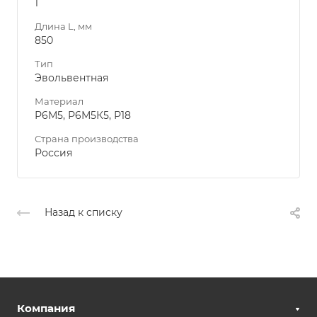
1
Длина L, мм
850
Тип
Эвольвентная
Материал
Р6М5, Р6М5К5, Р18
Страна производства
Россия
Назад к списку
Компания