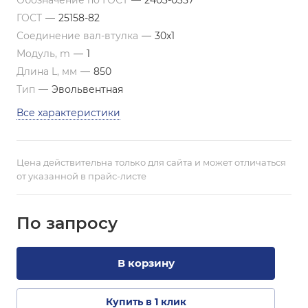
Обозначение по ГОСТ
—
2403-0357
ГОСТ
—
25158-82
Соединение вал-втулка
—
30х1
Модуль, m
—
1
Длина L, мм
—
850
Тип
—
Эвольвентная
Все характеристики
Цена действительна только для сайта и может отличаться
от указанной в прайс-листе
По зап
р
осу
В корзину
Купить в 1 клик