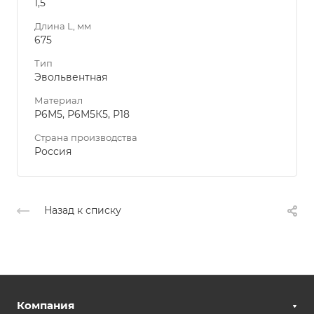
1,5
Длина L, мм
675
Тип
Эвольвентная
Материал
Р6М5, Р6М5К5, Р18
Страна производства
Россия
Назад к списку
Компания