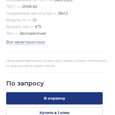
Обозначение по ГОСТ
—
2403-0529
ГОСТ
—
25158-82
Соединение вал-втулка
—
28х1,5
Модуль, m
—
1,5
Длина L, мм
—
675
Тип
—
Эвольвентная
Все характеристики
Цена действительна только для сайта и может отличаться
от указанной в прайс-листе
По зап
р
осу
В корзину
Купить в 1 клик