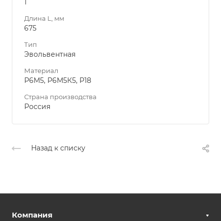
1
Длина L, мм
675
Тип
Эвольвентная
Материал
Р6М5, Р6М5К5, Р18
Страна производства
Россия
Назад к списку
Компания