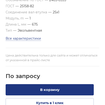
Обозначение по ГОСТ
—
2403-0335
ГОСТ
—
25158-82
Соединение вал-втулка
—
25х1
Модуль, m
—
1
Длина L, мм
—
675
Тип
—
Эвольвентная
Все характеристики
Цена действительна только для сайта и может отличаться
от указанной в прайс-листе
По зап
р
осу
В корзину
Купить в 1 клик