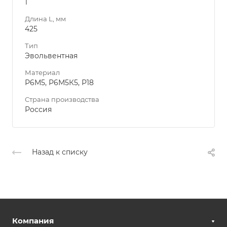
1
Длина L, мм
425
Тип
Эвольвентная
Материал
Р6М5, Р6М5К5, Р18
Страна производства
Россия
Назад к списку
Компания