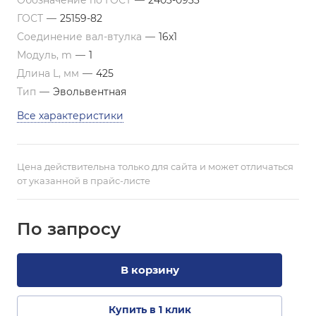
Обозначение по ГОСТ
—
2403-0933
ГОСТ
—
25159-82
Соединение вал-втулка
—
16х1
Модуль, m
—
1
Длина L, мм
—
425
Тип
—
Эвольвентная
Все характеристики
Цена действительна только для сайта и может отличаться
от указанной в прайс-листе
По зап
р
осу
В корзину
Купить в 1 клик