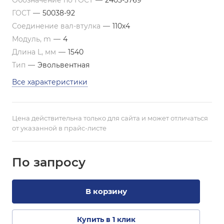
Обозначение по ГОСТ
—
2403-3769
ГОСТ
—
50038-92
Соединение вал-втулка
—
110х4
Модуль, m
—
4
Длина L, мм
—
1540
Тип
—
Эвольвентная
Все характеристики
Цена действительна только для сайта и может отличаться
от указанной в прайс-листе
По зап
р
осу
В корзину
Купить в 1 клик