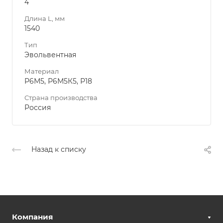
4
Длина L, мм
1540
Тип
Эвольвентная
Материал
Р6М5, Р6М5К5, Р18
Страна производства
Россия
Назад к списку
Компания