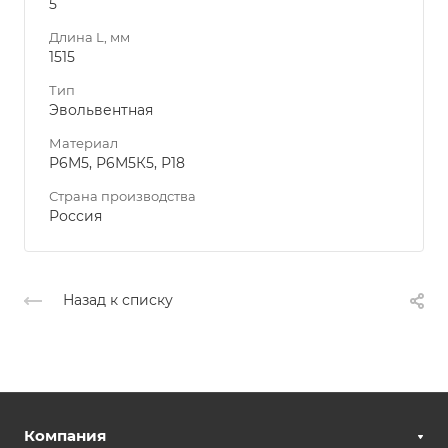
5
Длина L, мм
1515
Тип
Эвольвентная
Материал
Р6М5, Р6М5К5, Р18
Страна производства
Россия
Назад к списку
Компания