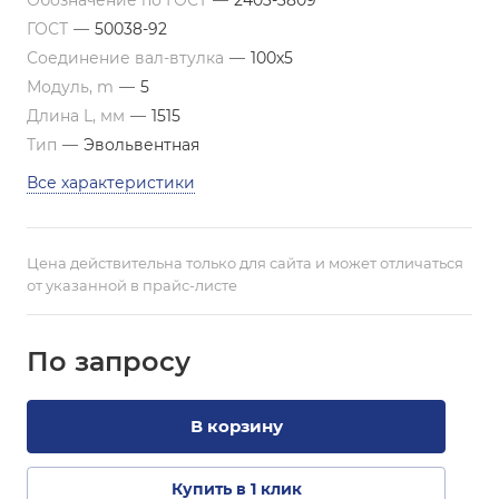
Обозначение по ГОСТ
—
2403-3809
ГОСТ
—
50038-92
Соединение вал-втулка
—
100х5
Модуль, m
—
5
Длина L, мм
—
1515
Тип
—
Эвольвентная
Все характеристики
Цена действительна только для сайта и может отличаться
от указанной в прайс-листе
По зап
р
осу
В корзину
Купить в 1 клик