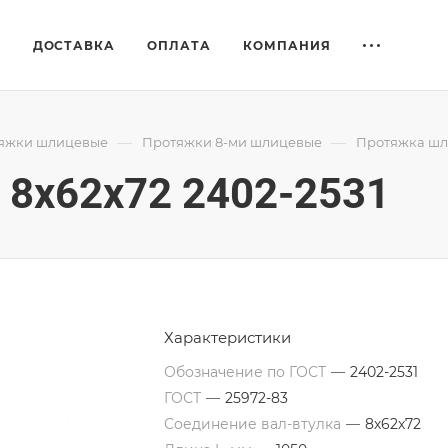
Е
ДОСТАВКА
ОПЛАТА
КОМПАНИЯ
—
—
яжки шлицевые
Протяжки 8-ми шлицевые
Протяжка шли
8x62x72 2402-2531
Характеристики
Обозначение по ГОСТ
—
2402-2531
ГОСТ
—
25972-83
Соединение вал-втулка
—
8х62х72