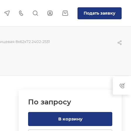
Подать заявку
цевая 8x62x72 2402-2531
По зап
р
осу
В корзину