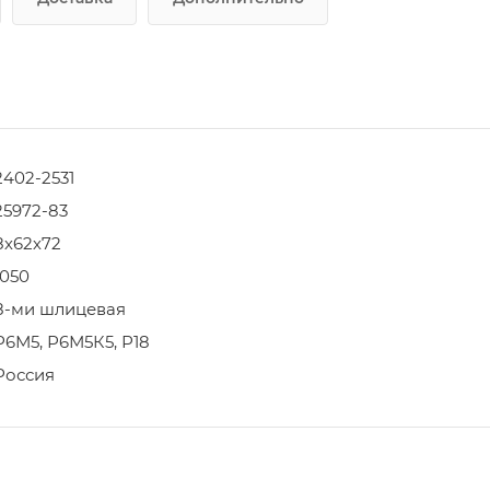
2402-2531
25972-83
8х62х72
1050
8-ми шлицевая
Р6М5, Р6М5К5, Р18
Россия