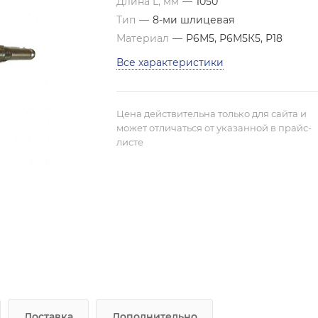
Длина L, мм
—
1050
Тип
—
8-ми шлицевая
Материал
—
Р6М5, Р6М5К5, Р18
Все характеристики
Цена действительна только для сайта и
может отличаться от указанной в прайс-
листе
Доставка
Дополнительно