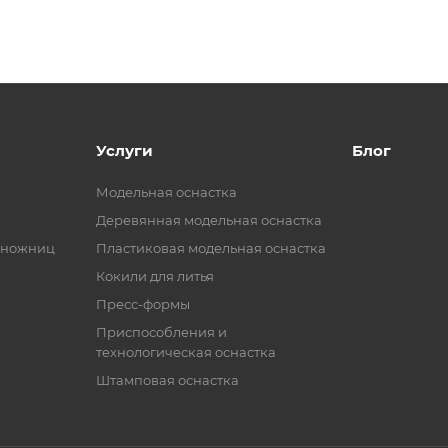
Услуги
Блог
Модельная оснастка
Деревянная модельная оснастка
 ножниц
Пластиковая модельная оснастка
Кокили для литья
Пресс-формы
Приспособления и
технологическая оснастка
Штамповая оснастка