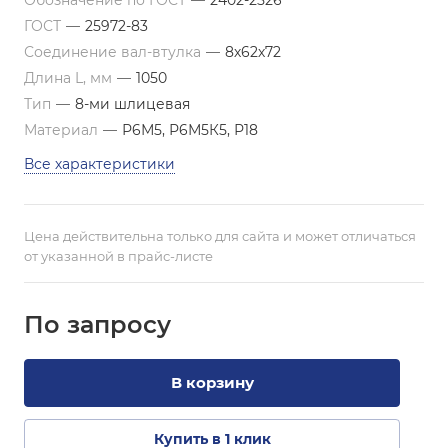
Обозначение по ГОСТ
—
2402-2526
ГОСТ
—
25972-83
Соединение вал-втулка
—
8х62х72
Длина L, мм
—
1050
Тип
—
8-ми шлицевая
Материал
—
Р6М5, Р6М5К5, Р18
Все характеристики
Цена действительна только для сайта и может отличаться
от указанной в прайс-листе
По зап
р
осу
В корзину
Купить в 1 клик