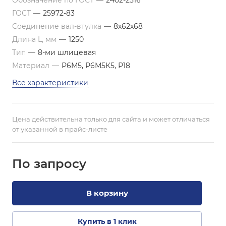
Обозначение по ГОСТ
—
2402-2516
ГОСТ
—
25972-83
Соединение вал-втулка
—
8х62х68
Длина L, мм
—
1250
Тип
—
8-ми шлицевая
Материал
—
Р6М5, Р6М5К5, Р18
Все характеристики
Цена действительна только для сайта и может отличаться
от указанной в прайс-листе
По зап
р
осу
В корзину
Купить в 1 клик