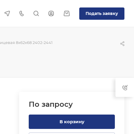
Подать заявку
цевая 8x62x68 2402-2441
По зап
р
осу
В корзину