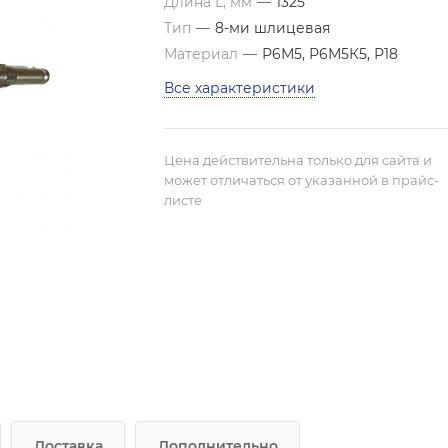
Длина L, мм
—
1325
Тип
—
8-ми шлицевая
Материал
—
Р6М5, Р6М5К5, Р18
Все характеристики
Цена действительна только для сайта и
может отличаться от указанной в прайс-
листе
Доставка
Дополнительно