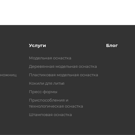
Услуги
Блог
Модельная оснастка
Деревянная модельная оснастка
 ножниц
Пластиковая модельная оснастка
Кокили для литья
Пресс-формы
Приспособления и
технологическая оснастка
Штамповая оснастка