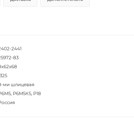
2402-2441
25972-83
8х62х68
1325
8-ми шлицевая
Р6М5, Р6М5К5, Р18
Россия