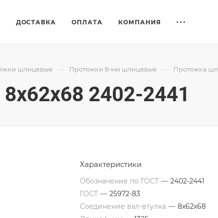
Е
ДОСТАВКА
ОПЛАТА
КОМПАНИЯ
—
—
яжки шлицевые
Протяжки 8-ми шлицевые
Протяжка шли
8x62x68 2402-2441
Характеристики
Обозначение по ГОСТ
—
2402-2441
ГОСТ
—
25972-83
Соединение вал-втулка
—
8х62х68