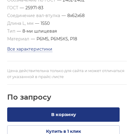
Обозначение по ГОСТ
—
2402-2402
ГОСТ
—
25971-83
Соединение вал-втулка
—
8х62х68
Длина L, мм
—
1550
Тип
—
8-ми шлицевая
Материал
—
Р6М5, Р6М5К5, Р18
Все характеристики
Цена действительна только для сайта и может отличаться
от указанной в прайс-листе
По зап
р
осу
В корзину
Купить в 1 клик