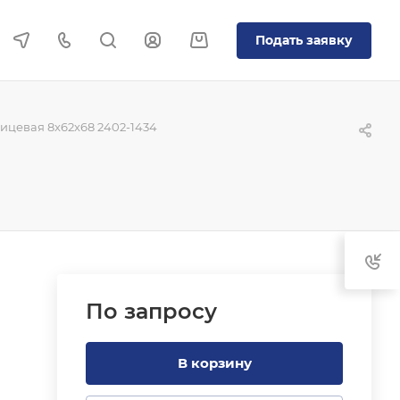
Подать заявку
цевая 8x62x68 2402-1434
По зап
р
осу
В корзину