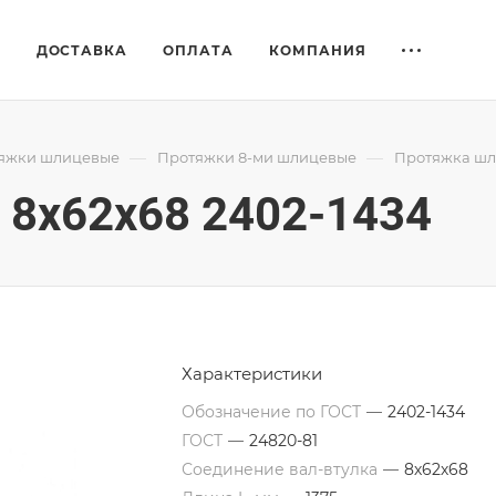
Е
ДОСТАВКА
ОПЛАТА
КОМПАНИЯ
—
—
яжки шлицевые
Протяжки 8-ми шлицевые
Протяжка шли
8x62x68 2402-1434
Характеристики
Обозначение по ГОСТ
—
2402-1434
ГОСТ
—
24820-81
Соединение вал-втулка
—
8х62х68