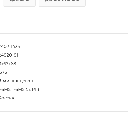
2402-1434
24820-81
8х62х68
1375
8-ми шлицевая
Р6М5, Р6М5К5, Р18
Россия