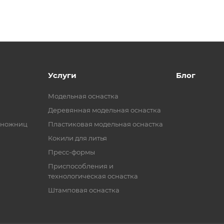
Услуги
Блог
Модельная оснастка
Деревянная модельная оснастка
 ножниц
Пластиковая модельная оснастка
Кокили для литья
Пресс-формы
Приспособления и
технологическая оснастка
Штамповая оснастка