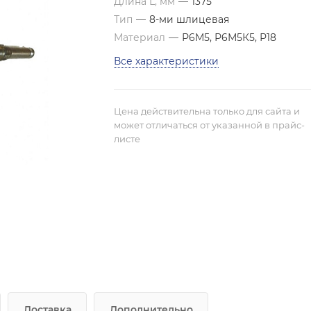
Длина L, мм
—
1375
Тип
—
8-ми шлицевая
Материал
—
Р6М5, Р6М5К5, Р18
Все характеристики
Цена действительна только для сайта и
может отличаться от указанной в прайс-
листе
Доставка
Дополнительно