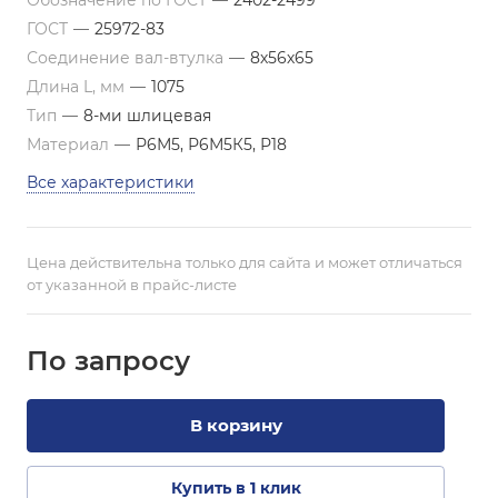
Обозначение по ГОСТ
—
2402-2499
ГОСТ
—
25972-83
Соединение вал-втулка
—
8х56х65
Длина L, мм
—
1075
Тип
—
8-ми шлицевая
Материал
—
Р6М5, Р6М5К5, Р18
Все характеристики
Цена действительна только для сайта и может отличаться
от указанной в прайс-листе
По зап
р
осу
В корзину
Купить в 1 клик