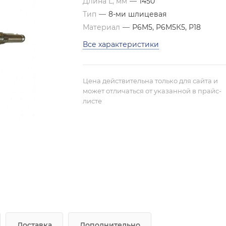
Длина L, мм
—
1450
Тип
—
8-ми шлицевая
Материал
—
Р6М5, Р6М5К5, Р18
Все характеристики
Цена действительна только для сайта и
может отличаться от указанной в прайс-
листе
Доставка
Дополнительно