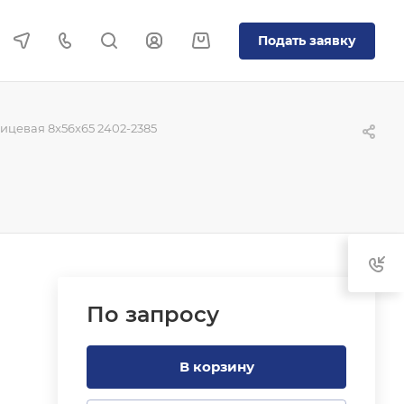
Подать заявку
цевая 8x56x65 2402-2385
По зап
р
осу
В корзину