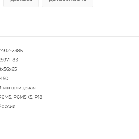
2402-2385
25971-83
8х56х65
1450
8-ми шлицевая
Р6М5, Р6М5К5, Р18
Россия