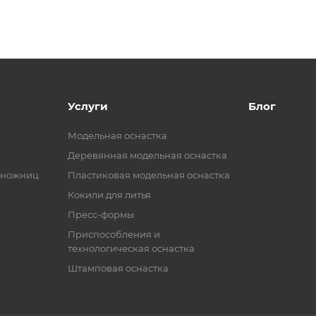
Услуги
Блог
Модельная оснастка
Деревянная модельная оснастка
 ножниц
Пластиковая модельная оснастка
Кокили для литья
Пресс-формы
Приспособления и
технологическая оснастка
Штамповая оснастка