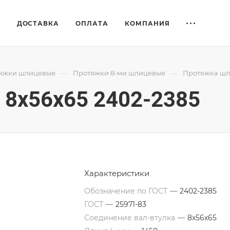
Е
ДОСТАВКА
ОПЛАТА
КОМПАНИЯ
—
—
яжки шлицевые
Протяжки 8-ми шлицевые
Протяжка шли
8x56x65 2402-2385
Характеристики
Обозначение по ГОСТ
—
2402-2385
ГОСТ
—
25971-83
Соединение вал-втулка
—
8х56х65