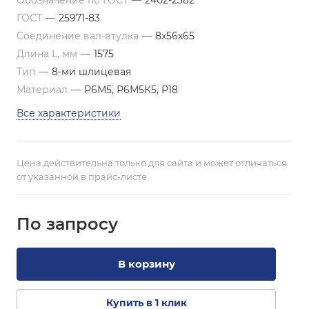
Обозначение по ГОСТ
—
2402-2382
ГОСТ
—
25971-83
Соединение вал-втулка
—
8х56х65
Длина L, мм
—
1575
Тип
—
8-ми шлицевая
Материал
—
Р6М5, Р6М5К5, Р18
Все характеристики
Цена действительна только для сайта и может отличаться
от указанной в прайс-листе
По зап
р
осу
В корзину
Купить в 1 клик