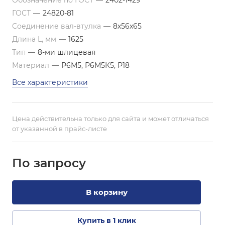
Обозначение по ГОСТ
—
2402-1429
ГОСТ
—
24820-81
Соединение вал-втулка
—
8х56х65
Длина L, мм
—
1625
Тип
—
8-ми шлицевая
Материал
—
Р6М5, Р6М5К5, Р18
Все характеристики
Цена действительна только для сайта и может отличаться
от указанной в прайс-листе
По зап
р
осу
В корзину
Купить в 1 клик