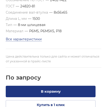
Обозначение по ГОСТ
—
2402-1422
ГОСТ
—
24820-81
Соединение вал-втулка
—
8х56х65
Длина L, мм
—
1500
Тип
—
8-ми шлицевая
Материал
—
Р6М5, Р6М5К5, Р18
Все характеристики
Цена действительна только для сайта и может отличаться
от указанной в прайс-листе
По зап
р
осу
В корзину
Купить в 1 клик