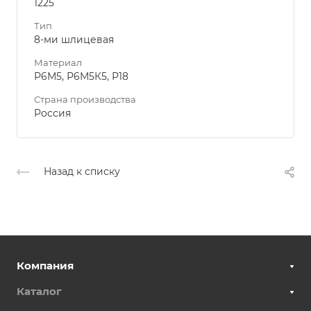
1225
Тип
8-ми шлицевая
Материал
Р6М5, Р6М5К5, Р18
Страна производства
Россия
Назад к списку
Компания
Каталог