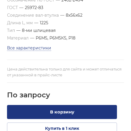
Обозначение по ГОСТ
—
2402-2494
ГОСТ
—
25972-83
Соединение вал-втулка
—
8х56х62
Длина L, мм
—
1225
Тип
—
8-ми шлицевая
Материал
—
Р6М5, Р6М5К5, Р18
Все характеристики
Цена действительна только для сайта и может отличаться
от указанной в прайс-листе
По зап
р
осу
В корзину
Купить в 1 клик