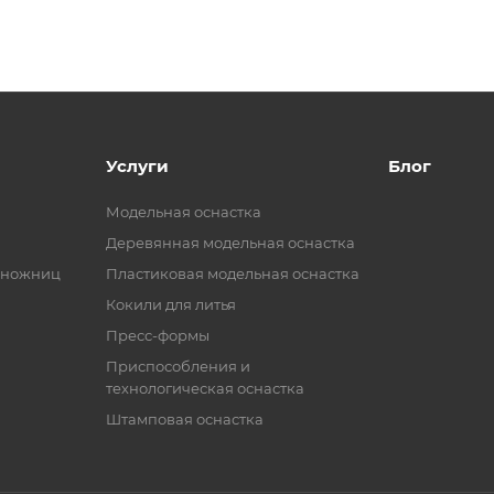
Услуги
Блог
Модельная оснастка
Деревянная модельная оснастка
 ножниц
Пластиковая модельная оснастка
Кокили для литья
Пресс-формы
Приспособления и
технологическая оснастка
Штамповая оснастка