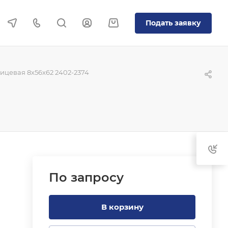
Подать заявку
цевая 8x56x62 2402-2374
По зап
р
осу
В корзину