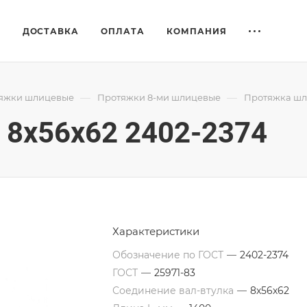
Е
ДОСТАВКА
ОПЛАТА
КОМПАНИЯ
—
—
яжки шлицевые
Протяжки 8-ми шлицевые
Протяжка шли
8x56x62 2402-2374
Характеристики
Обозначение по ГОСТ
—
2402-2374
ГОСТ
—
25971-83
Соединение вал-втулка
—
8х56х62