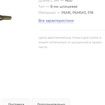
Длина L, мм
—
1400
Тип
—
8-ми шлицевая
Материал
—
Р6М5, Р6М5К5, Р18
Все характеристики
Цена действительна только для сайта и
может отличаться от указанной в прайс-
листе
Доставка
Дополнительно