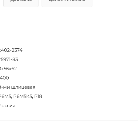
2402-2374
25971-83
8х56х62
1400
8-ми шлицевая
Р6М5, Р6М5К5, Р18
Россия