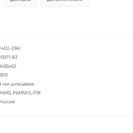
2402-2361
25971-83
8х56х62
1300
8-ми шлицевая
Р6М5, Р6М5К5, Р18
Россия