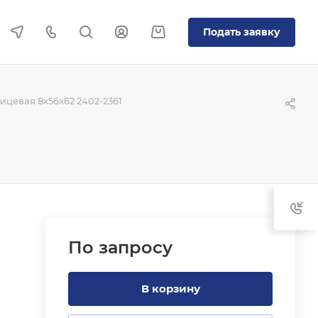
Подать заявку
цевая 8x56x62 2402-2361
По зап
р
осу
В корзину