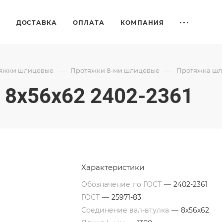
Е
ДОСТАВКА
ОПЛАТА
КОМПАНИЯ
—
—
яжки шлицевые
Протяжки 8-ми шлицевые
Протяжка шли
8x56x62 2402-2361
Характеристики
Обозначение по ГОСТ
—
2402-2361
ГОСТ
—
25971-83
Соединение вал-втулка
—
8х56х62