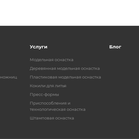
Услуги
Блог
Модельная оснастка
Деревянная модельная оснастка
 ножниц
Пластиковая модельная оснастка
Кокили для литья
Пресс-формы
Приспособления и
технологическая оснастка
Штамповая оснастка