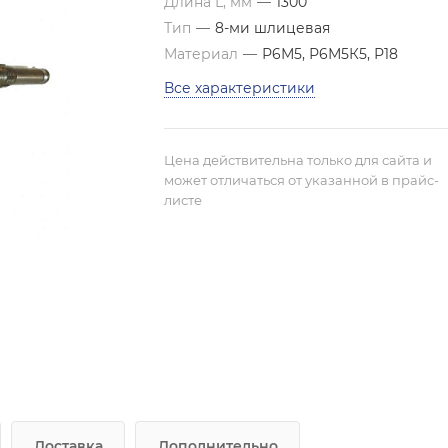
Длина L, мм
—
1300
Тип
—
8-ми шлицевая
Материал
—
Р6М5, Р6М5К5, Р18
Все характеристики
Цена действительна только для сайта и
может отличаться от указанной в прайс-
листе
Доставка
Дополнительно